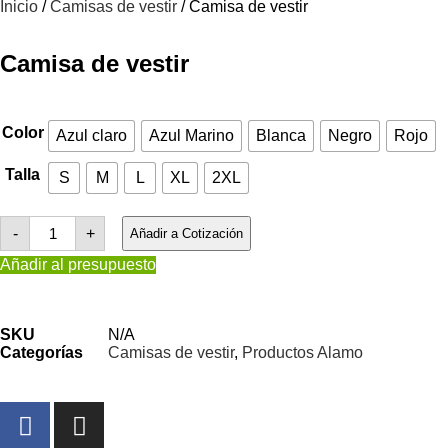
Inicio
/
Camisas de vestir
/ Camisa de vestir
Camisa de vestir
Color
Azul claro
Azul Marino
Blanca
Negro
Rojo
Talla
S
M
L
XL
2XL
-
+
Añadir a Cotización
Añadir al presupuesto
SKU
N/A
Categorías
Camisas de vestir
,
Productos Alamo