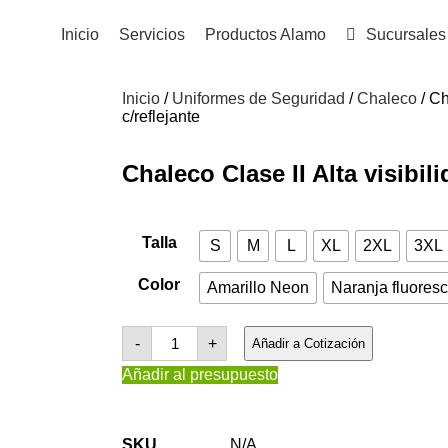
Inicio
Servicios
Productos Alamo
Sucursales
Inicio
/
Uniformes de Seguridad
/
Chaleco
/ Ch
c/reflejante
Chaleco Clase II Alta visibili
Talla
S
M
L
XL
2XL
3XL
Color
Amarillo Neon
Naranja fluores
-
+
Añadir a Cotización
Añadir al presupuesto
SKU
N/A